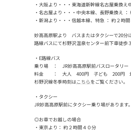
・大阪より・・・東海道新幹線名古屋乗換え中
・名古屋より・・・中央本線、長野乗換え ：
・新潟より・・・信越本線、特急 ： 約２時間
妙高高原駅より バスまたはタクシーで20分
路線バスにて杉野沢温泉センター前下車徒歩
・E路線バス
乗り場 ： JR妙高高原駅前バスロータリー
料金 ： 大人 400円 子ども 200円 
杉野沢線冬季時刻は
こちら
をご覧ください。
・タクシー
JR妙高高原駅前にタクシー乗り場があります。\2,
◎お車でお越しの場合
・東京より： 約２時間４０分