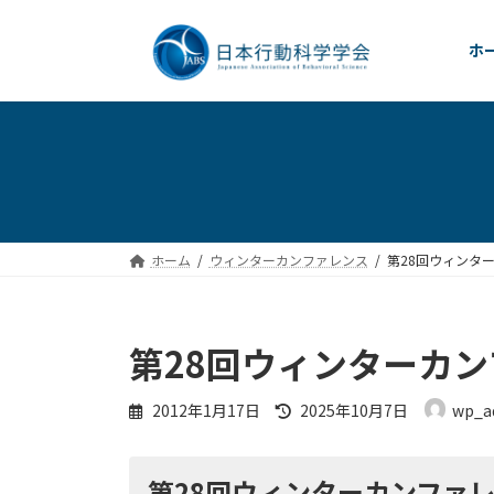
コ
ナ
ン
ビ
ホ
テ
ゲ
ン
ー
ツ
シ
へ
ョ
ス
ン
キ
に
ッ
移
プ
動
ホーム
ウィンターカンファレンス
第28回ウィンター
第28回ウィンターカン
最
2012年1月17日
2025年10月7日
wp_a
終
更
新
第28回ウィンターカンファレンス
日