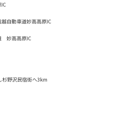
IC
越自動車道妙高高原IC
 妙高高原IC
し杉野沢民宿街へ3km