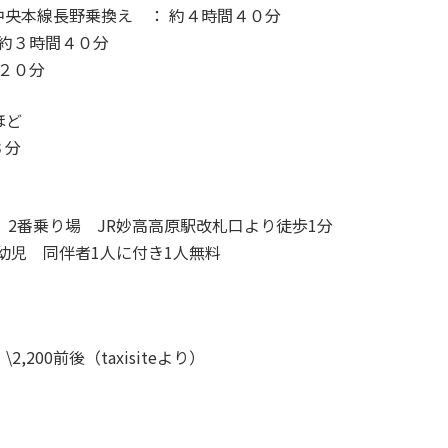
央本線長野乗換え ： 約４時間４０分
 約３時間４０分
２０分
ほど
３分
 2番乗り場 JR妙高高原駅改札口より徒歩1分
幼児 同伴者1人に付き1人無料
200前後（taxisiteより）