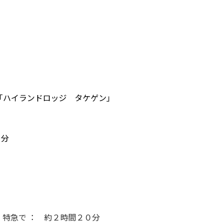
78 「ハイランドロッジ タケゲン」
1分
特急で ： 約２時間２０分