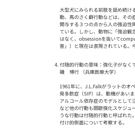
大型犬にみられる前肢を舐め続け
動、馬のさく癖行動などは、その
関与する３つの点から人の強迫性
ている。しかし、動物に「強迫観念
はなく、obsessionを抜いてcompu
害」）と現在は表現されている。
付随的行動の意味：強化子がなく
磯 博行 （兵庫医療大学）
1961年に、J.L.Falkがラッ
発多飲症（SIP）は、動機があい
アルコール依存症のモデルとして
など他の行動も間歇強化スケジュ
うな行動は付随的行動と呼ばれた
付け的側面について考察する。