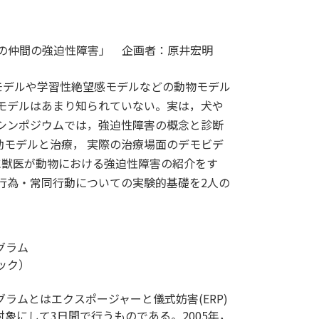
トとその仲間の強迫性障害」 企画者：原井宏明
モデルや学習性絶望感モデルなどの動物モデル
物モデルはあまり知られていない。実は，犬や
のシンポジウムでは，強迫性障害の概念と診断
動モデルと治療， 実際の治療場面のデモビデ
に獣医が動物における強迫性障害の紹介をす
行為・常同行動についての実験的基礎を2人の
グラム
ック）
グラムとはエクスポージャーと儀式妨害(ERP)
対象にして3日間で行うものである。2005年，