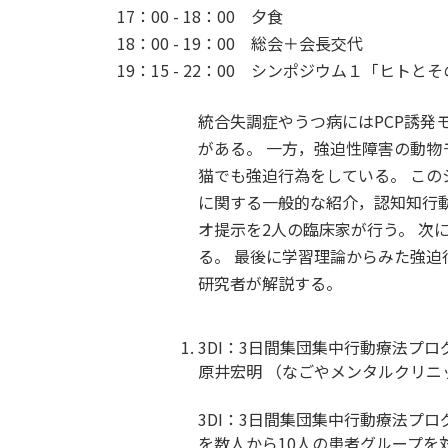
17：00 - 18：00 夕食
18：00 - 19：00 総会＋会長交代
19：15 - 22：00 シンポジウム１「ヒ
統合失調症やうつ病にはPCP誘発
がある。 一方，強迫性障害の動
猫でも強迫行為をしている。 こ
に関する一般的な紹介，認知知行
オ提示を2人の臨床家が行う。 次
る。 最後に学習理論からみた強迫
研究者が解説する。
3DI：3日間集団集中行動療法プロ
原井宏明 （なごやメンタルクリニ
3DI：3日間集団集中行動療法プロ
を数人から10人の患者グループを