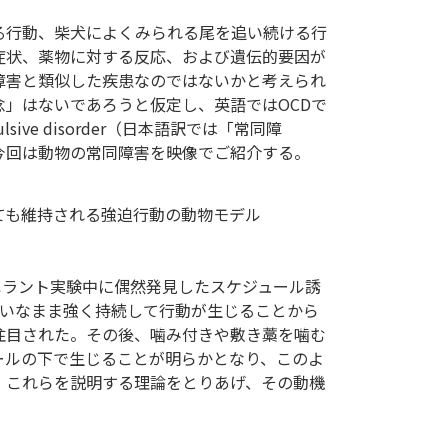
る行動、柴犬によくみられる尾を追い続ける行
症状、薬物に対する反応、および遺伝的要因が
障害と類似した疾患なのではないかと考えられ
」はないであろうと仮定し、英語ではOCDで
lsive disorder（日本語訳では「常同障
今回は動物の常同障害を映像でご紹介する。
ても維持される強迫行動の動物モデル
トのオペラント実験中に偶然発見したスケジュール誘
まいなまま強く持続して行動が生じることから
注目された。その後、噛み付きや敷き藁を噛む
ールの下で生じることが明らかとなり、このよ
。これらを説明する理論をとりあげ、その動機