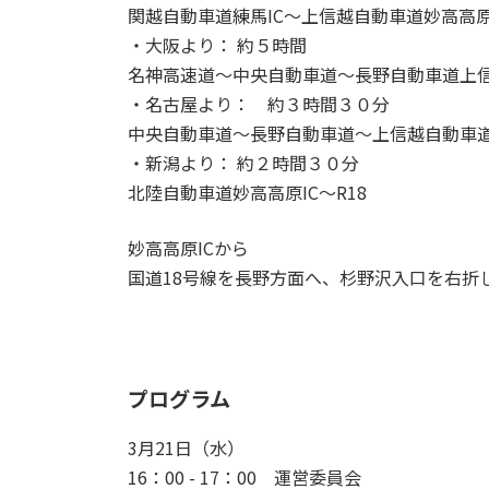
関越自動車道練馬IC～上信越自動車道妙高高原
・大阪より： 約５時間
名神高速道～中央自動車道～長野自動車道上信
・名古屋より： 約３時間３０分
中央自動車道～長野自動車道～上信越自動車道
・新潟より： 約２時間３０分
北陸自動車道妙高高原IC～R18
妙高高原ICから
国道18号線を長野方面へ、杉野沢入口を右折
プログラム
3月21日（水）
16：00 - 17：00 運営委員会