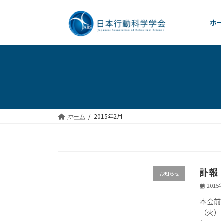
コ
ナ
ン
ビ
ホ
テ
ゲ
ン
ー
ツ
シ
へ
ョ
ス
ン
キ
に
ッ
移
プ
動
ホーム
2015年2月
訃報
お知らせ
201
本会前
（火）