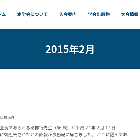
ーム
本学会について
入会案内
学会出版物
大会情報
2015年2月
5年2月19日
会長であられる磯博行先生（66 歳）が平成 27 年 2 月 17 日
に御逝去されたとの訃報が事務局に届きました。 ここに謹んでお