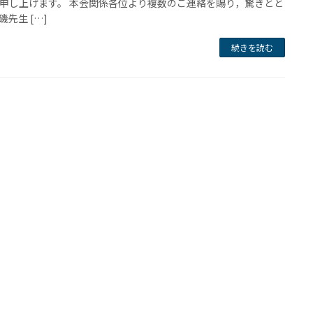
申し上げます。 本会関係各位より複数のご連絡を賜り，驚きとと
磯先生 […]
続きを読む