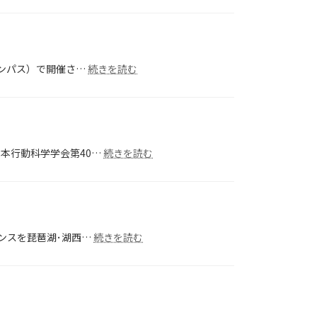
41
次
回
大
ウ
会
ィ
:
ャンパス）で開催さ…
続きを読む
ン
第
タ
33
ー
回
カ
2025
ン
年
フ
:
日本行動科学学会第40…
続きを読む
度
ァ
第
年
レ
40
次
ン
回
大
ス
ウ
会
2026（軽
ィ
井
:
レンスを琵琶湖･湖西…
続きを読む
ン
沢）
第
タ
39
ー
回
カ
ウ
ン
ィ
フ