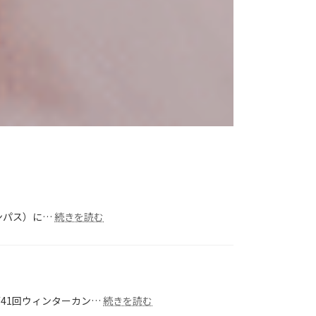
:
ャンパス）に…
続きを読む
第
34
回
2026
年
:
第41回ウィンターカン…
度
続きを読む
第
年