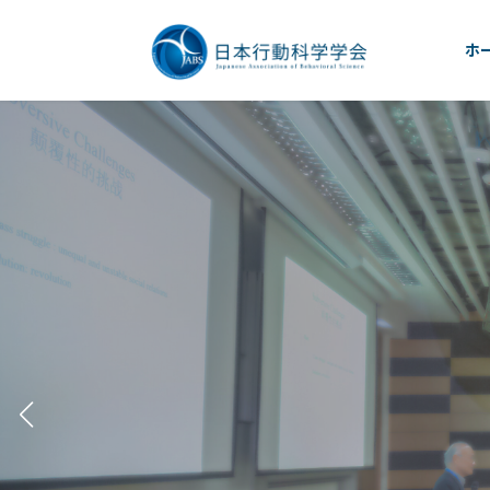
コ
ナ
ン
ビ
ホ
テ
ゲ
ン
ー
ツ
シ
へ
ョ
ス
ン
キ
に
ッ
移
プ
動