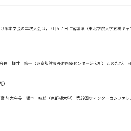
おける本学会の年次大会は，9 月5-7 日に宮城県（東北学院大学五橋キ
）
 大会長 柳井 修一（東京都健康長寿医療センター研究所） このたび、
湖）
のご案内 大会長 坂本 敏郎（京都橘大学） 第39回ウィンターカンファ